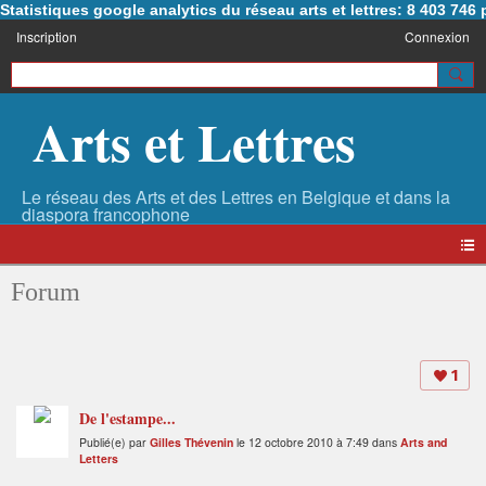
Statistiques google analytics du réseau arts et lettres: 8 403 74
Inscription
Connexion
Arts et Lettres
Forum
1
De l'estampe...
Publié(e) par
Gilles Thévenin
le 12 octobre 2010 à 7:49 dans
Arts and
Letters