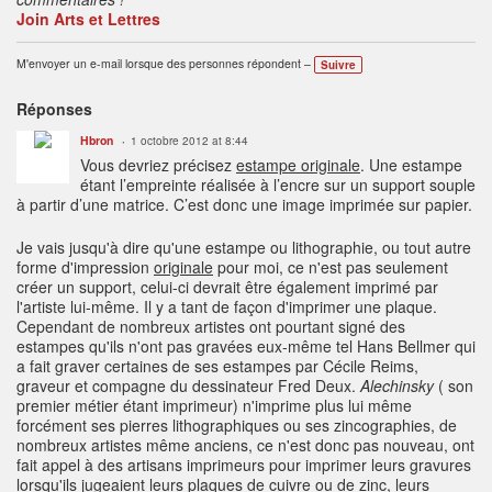
Join Arts et Lettres
M'envoyer un e-mail lorsque des personnes répondent –
Suivre
Réponses
Hbron
1 octobre 2012 at 8:44
Vous devriez précisez
estampe originale
.
Une estampe
étant l’empreinte réalisée à l’encre sur un support souple
à partir d’une matrice. C’est donc une image imprimée sur papier.
Je vais jusqu'à dire qu'une estampe ou lithographie, ou tout autre
forme d'impression
originale
pour moi, ce n'est pas seulement
créer un support, celui-ci devrait être également imprimé par
l'artiste lui-même. Il y a tant de façon d'imprimer une plaque.
Cependant de nombreux artistes ont pourtant signé des
estampes qu'ils n'ont pas gravées eux-même tel Hans Bellmer qui
a fait graver certaines de ses estampes par Cécile Reims,
graveur et compagne du dessinateur Fred Deux.
Alechinsky
( son
premier métier étant imprimeur) n'imprime plus lui même
forcément ses pierres lithographiques ou ses zincographies, de
nombreux artistes même anciens, ce n'est donc pas nouveau, ont
fait appel à des artisans imprimeurs pour imprimer leurs gravures
lorsqu'ils jugeaient leurs plaques de cuivre ou de zinc, leurs