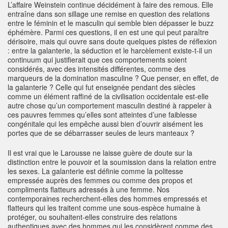
L’affaire Weinstein continue décidément à faire des remous. Elle
entraîne dans son sillage une remise en question des relations
entre le féminin et le masculin qui semble bien dépasser le buzz
éphémère. Parmi ces questions, il en est une qui peut paraître
dérisoire, mais qui ouvre sans doute quelques pistes de réflexion
: entre la galanterie, la séduction et le harcèlement existe-t-il un
continuum qui justifierait que ces comportements soient
considérés, avec des intensités différentes, comme des
marqueurs de la domination masculine ? Que penser, en effet, de
la galanterie ? Celle qui fut enseignée pendant des siècles
comme un élément raffiné de la civilisation occidentale est-elle
autre chose qu’un comportement masculin destiné à rappeler à
ces pauvres femmes qu’elles sont atteintes d’une faiblesse
congénitale qui les empêche aussi bien d’ouvrir aisément les
portes que de se débarrasser seules de leurs manteaux ?
Il est vrai que le Larousse ne laisse guère de doute sur la
distinction entre le pouvoir et la soumission dans la relation entre
les sexes. La galanterie est définie comme la politesse
empressée auprès des femmes ou comme des propos et
compliments flatteurs adressés à une femme. Nos
contemporaines recherchent-elles des hommes empressés et
flatteurs qui les traitent comme une sous-espèce humaine à
protéger, ou souhaitent-elles construire des relations
authentiques avec des hommes qui les considèrent comme des