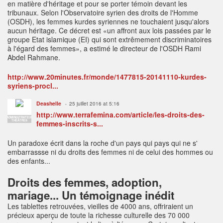
en matière d'héritage et pour se porter témoin devant les
tribunaux. Selon l'Observatoire syrien des droits de l'Homme
(OSDH), les femmes kurdes syriennes ne touchaient jusqu'alors
aucun héritage. Ce décret est «un affront aux lois passées par le
groupe Etat islamique (EI) qui sont extrêmement discriminatoires
à l'égard des femmes», a estimé le directeur de l'OSDH Rami
Abdel Rahmane.
http://www.20minutes.fr/monde/1477815-20141110-kurdes-
syriens-procl...
Deashelle
25 juillet 2016 at 5:16
http://www.terrafemina.com/article/les-droits-des-
ADMINISTRATEUR
THÉÂTRES
femmes-inscrits-s...
Un paradoxe écrit dans la roche d'un pays qui
pays qui ne s'
embarrassse ni du droits des femmes ni de celui des hommes ou
des enfants...
Droits des femmes, adoption,
mariage... Un témoignage inédit
Les tablettes retrouvées, vieilles de 4000 ans, offriraient un
précieux aperçu de toute la richesse culturelle des 70 000