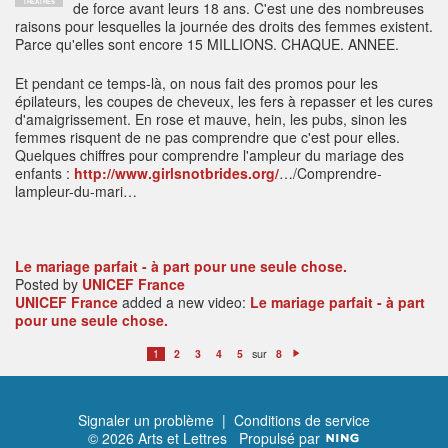
THÉÂTRES
de force avant leurs 18 ans. C'est une des nombreuses
raisons pour lesquelles la journée des droits des femmes existent.
Parce qu'elles sont encore 15 MILLIONS. CHAQUE. ANNEE.
Et pendant ce temps-là, on nous fait des promos pour les
épilateurs, les coupes de cheveux, les fers à repasser et les cures
d'amaigrissement. En rose et mauve, hein, les pubs, sinon les
femmes risquent de ne pas comprendre que c'est pour elles.
Quelques chiffres pour comprendre l'ampleur du mariage des
enfants :
http://www.girlsnotbrides.org/
…/Comprendre-
lampleur-du-mari…
Le mariage parfait - à part pour une seule chose.
Posted by
UNICEF France
UNICEF France
added a new video:
Le mariage parfait - à part
pour une seule chose.
sur
1
2
3
4
5
8
S
ui
v
a
n
t
Signaler un problème
|
Conditions de service
© 2026 Arts et Lettres
Propulsé par