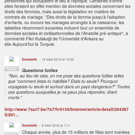
personnes qui occupaient le lieu à l'époque. Certaines d'entre
elles feraient en effet mention de données sociales concernant les
droits des femmes, mais aussi la législation en matière de
contrats de mariage. "Des droits de la femme jusqu'à l'adoption
d'enfants, ou encore les mariages arrangés à la naissance, les
tablettes récemment excavées incluent tout un ensemble de
données sociales et civilisationnelles de l'Anatolie pré-antique", a
commenté Fikri Kulakoğl de l'Université d'Ankara au
site
Aujourd'hui la Turquie
.
Deashelle
14 mars 2016 at 10:32
ADMINISTRATEUR
Questions futiles
THÉÂTRES
"Non, au lieu de cela, on me pose des questions futiles telles
que "comment étais-tu habillée? Etais-tu seule? Pourquoi
voyageais-tu seule et surtout dans un pays dangereux?" Toutes
ces questions auxquelles je ne peux plus répondre, étant
morte."
http://www.7sur7.be/7s7/fr/4134/Internet/article/detail/264387
5/201...
Deashelle
8 mars 2016 at 1:11
Chaque année, plus de 15 millions de filles sont mariées
ADMINISTRATEUR