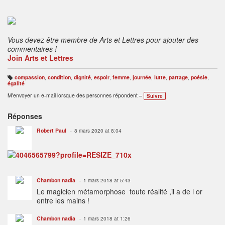
Vous devez être membre de Arts et Lettres pour ajouter des
commentaires !
Join Arts et Lettres
compassion
,
condition
,
dignité
,
espoir
,
femme
,
journée
,
lutte
,
partage
,
poésie
,
B
égalité
ali
s
M'envoyer un e-mail lorsque des personnes répondent –
Suivre
e
s
:
Réponses
Robert Paul
8 mars 2020 at 8:04
Chambon nadia
1 mars 2018 at 5:43
Le magicien métamorphose toute réalité ,il a de l or
entre les mains !
Chambon nadia
1 mars 2018 at 1:26