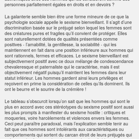
personnes parfaitement égales en droits et en devoirs ?
La galanterie semble bien être une forme mineure de ce que la
psychologie sociale appelle le sexisme bienveillant. Il s’agit d’une
discrimination basée sur le préjugé selon lequel les femmes sont
des créatures pures et fragiles qu’il convient de protéger. Elles
sont naturellement dotées de qualités présentées comme
positives - l’amabilité, la gentillesse, la sociabilité - qui les
maintiennent en fait dans une position inférieure aux hommes qui
sont rationnels, fermes et efficaces. Le sexisme bienveillant est
subjectivement positif avec ce doux mélange de condescendance
chevaleresque et paternaliste qui le caractérise, mais il est
objectivement négatif puisqu’il maintient les femmes dans leur
statut inférieur. Les hommes gardent ainsi leurs privilèges et
reçoivent en prime la considération de celles qu’ils dominent. Ils
ont le beurre et le sourire de la crémière !
Le tableau s’obscurcit lorsqu’on sait que les hommes qui sont le
plus en accord avec ces stéréotypes du sexisme positif sont aussi
les plus prompts à manifester du sexisme hostile : critiques et
moqueries, voire harcèlements et violences envers les femmes.
Ceci peut paraître paradoxal, mais l’explication semble tenir au
fait que ces hommes sont intolérants aux caractéristiques ou
comportements qui sortent du carcan étroit de leurs préjugés qui