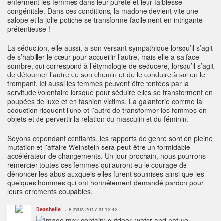
enferment les femmes dans leur pureté et leur faiblesse
congénitale. Dans ces conditions, la madone devient vite une
salope et la jolie potiche se transforme facilement en intrigante
prétentieuse !
La séduction, elle aussi, a son versant sympathique lorsqu’il s’agit
de s’habiller le cœur pour accueillir l’autre, mais elle a sa face
sombre, qui correspond à l’étymologie de seducere, lorsqu’il s’agit
de détourner l’autre de son chemin et de le conduire à soi en le
trompant. Ici aussi les femmes peuvent être tentées par la
servitude volontaire lorsque pour séduire elles se transforment en
poupées de luxe et en fashion victims. La galanterie comme la
séduction risquent l’une et l’autre de transformer les femmes en
objets et de pervertir la relation du masculin et du féminin.
Soyons cependant confiants, les rapports de genre sont en pleine
mutation et l’affaire Weinstein sera peut-être un formidable
accélérateur de changements. Un jour prochain, nous pourrons
remercier toutes ces femmes qui auront eu le courage de
dénoncer les abus auxquels elles furent soumises ainsi que les
quelques hommes qui ont honnêtement demandé pardon pour
leurs errements coupables.
Deashelle
8 mars 2017 at 12:42