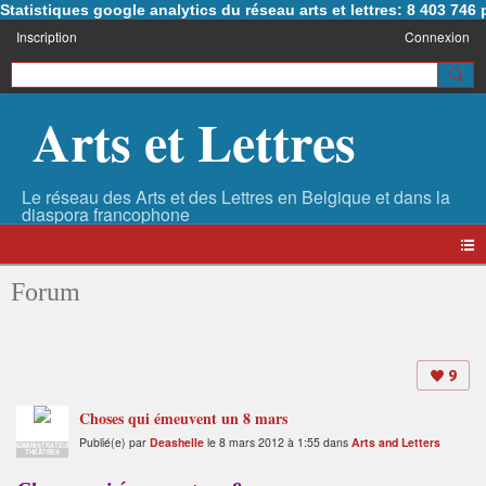
Statistiques google analytics du réseau arts et lettres: 8 403 74
Inscription
Connexion
Arts et Lettres
Forum
9
Choses qui émeuvent un 8 mars
Publié(e) par
Deashelle
le 8 mars 2012 à 1:55 dans
Arts and Letters
ADMINISTRATEUR
THÉÂTRES