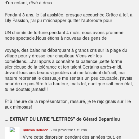
d'un enfant, rêvé à deux.
Pendant 3 ans, je t'ai assistée, presque accouchée.Grâce à toi, à
Lily Passion, j'ai pu m'échapper quitter l'autoroute pour
UN chemin de fortune.pendant 4 mois, nous avons promené
notre spectacle.Nous étions à nouveau des gens de
voyage, des baladins débarquant à grands cris sur la plage du
village pour y dresse leur chapiteau.Viens voir les
comédiens....J'ai appris à connaître ta patience ,cette forme
silencieuse de la tolérance et ton talent.Certains après-midi,
devant tous ces beaux vignobles qui me faisaient del'oeil, ma
nature reprenait le dessus.je me sentais un peu coupable, j'avais
peur de ne pas être à la hauteur, mais toi, quel que soit mon état,
tu ne doutais jamais!!!
Et à l'heure de la représentation, rassuré, je te rejoignais sur l'ile
aux mimosas!
....
EXTRAIT DU LIVRE "LETTRES" de Gérard Depardieu
Quivron Rolande
30 janvier 2011 at 1:39
Vivre cette distorsion pendant des années tout, en