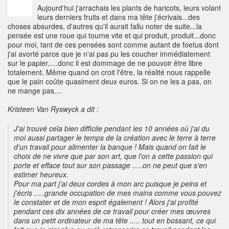
Aujourd'hui j'arrachais les plants de haricots, leurs volant
leurs derniers fruits et dans ma tête j'écrivais...des
choses absurdes, d'autres qu'il aurait fallu noter de suite...la
pensée est une roue qui tourne vite et qui produit, produit...donc
pour moi, tant de ces pensées sont comme autant de foetus dont
j'ai avorté parce que je n'ai pas pu les coucher immédiatement
sur le papier.....donc il est dommage de ne pouvoir être libre
totalement. Même quand on croit l'être, la réalité nous rappelle
que le pain coûte quasiment deux euros. Si on ne les a pas, on
ne mange pas....
Kristeen Van Ryswyck a dit :
J'ai trouvé cela bien difficile pendant les 10 années où j'ai du
moi aussi partager le temps de la création avec le terre à terre
d'un travail pour alimenter la banque ! Mais quand on fait le
choix de ne vivre que par son art, que l'on a cette passion qui
porte et efface tout sur son passage .....on ne peut que s'en
estimer heureux.
Pour ma part j'ai deux cordes à mon arc puisque je peins et
j'écris .....grande occupation de mes mains comme vous pouvez
le constater et de mon esprit également ! Alors j'ai profité
pendant ces dix années de ce travail pour créer mes œuvres
dans un petit ordinateur de ma tête ..... tout en bossant, ce qui