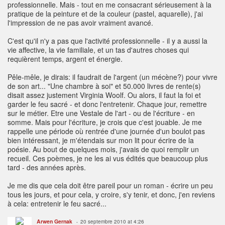
professionnelle. Mais - tout en me consacrant sérieusement à la
pratique de la peinture et de la couleur (pastel, aquarelle), j'ai
l'impression de ne pas avoir vraiment avancé.
C'est qu'il n'y a pas que l'activité professionnelle - il y a aussi la
vie affective, la vie familiale, et un tas d'autres choses qui
requièrent temps, argent et énergie.
Pêle-mêle, je dirais: il faudrait de l'argent (un mécène?) pour vivre
de son art... "Une chambre à soi" et 50.000 livres de rente(s)
disait assez justement Virginia Woolf. Ou alors, il faut la foi et
garder le feu sacré - et donc l'entretenir. Chaque jour, remettre
sur le métier. Etre une Vestale de l'art - ou de l'écriture - en
somme. Mais pour l'écriture, je crois que c'est jouable. Je me
rappelle une période où rentrée d'une journée d'un boulot pas
bien intéressant, je m'étendais sur mon lit pour écrire de la
poésie. Au bout de quelques mois, j'avais de quoi remplir un
recueil. Ces poèmes, je ne les ai vus édités que beaucoup plus
tard - des années après.
Je me dis que cela doit être pareil pour un roman - écrire un peu
tous les jours, et pour cela, y croire, s'y tenir, et donc, j'en reviens
à cela: entretenir le feu sacré...
Arwen Gernak
20 septembre 2010 at 4:26