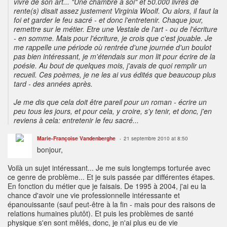
vivre de son art... "Une chambre à soi" et 50.000 livres de
rente(s) disait assez justement Virginia Woolf. Ou alors, il faut la
foi et garder le feu sacré - et donc l'entretenir. Chaque jour,
remettre sur le métier. Etre une Vestale de l'art - ou de l'écriture
- en somme. Mais pour l'écriture, je crois que c'est jouable. Je
me rappelle une période où rentrée d'une journée d'un boulot
pas bien intéressant, je m'étendais sur mon lit pour écrire de la
poésie. Au bout de quelques mois, j'avais de quoi remplir un
recueil. Ces poèmes, je ne les ai vus édités que beaucoup plus
tard - des années après.
Je me dis que cela doit être pareil pour un roman - écrire un
peu tous les jours, et pour cela, y croire, s'y tenir, et donc, j'en
reviens à cela: entretenir le feu sacré...
Marie-Françoise Vandenberghe
21 septembre 2010 at 8:50
bonjour,
Voilà un sujet intéressant... Je me suis longtemps torturée avec
ce genre de problème... Et je suis passée par différentes étapes.
En fonction du métier que je faisais. De 1995 à 2004, j'ai eu la
chance d'avoir une vie professionnelle intéressante et
épanouissante (sauf peut-être à la fin - mais pour des raisons de
relations humaines plutôt). Et puis les problèmes de santé
physique s'en sont mêlés, donc, je n'ai plus eu de vie