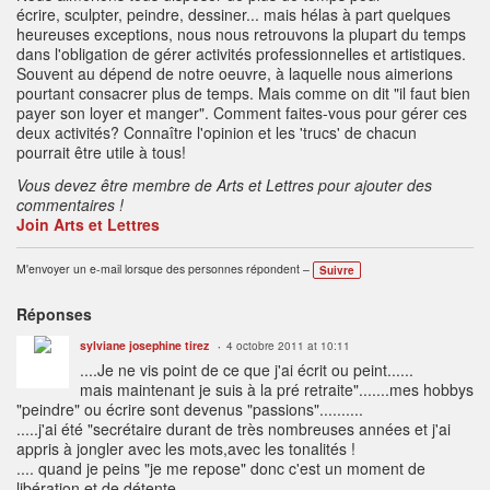
écrire, sculpter, peindre, dessiner... mais hélas à part quelques
heureuses exceptions, nous nous retrouvons la plupart du temps
dans l'obligation de gérer activités professionnelles et artistiques.
Souvent au dépend de notre oeuvre, à laquelle nous aimerions
pourtant consacrer plus de temps. Mais comme on dit "il faut bien
payer son loyer et manger". Comment faites-vous pour gérer ces
deux activités? Connaître l'opinion et les 'trucs' de chacun
pourrait être utile à tous!
Vous devez être membre de Arts et Lettres pour ajouter des
commentaires !
Join Arts et Lettres
M'envoyer un e-mail lorsque des personnes répondent –
Suivre
Réponses
sylviane josephine tirez
4 octobre 2011 at 10:11
....Je ne vis point de ce que j'ai écrit ou peint......
mais maintenant je suis à la pré retraite".......mes hobbys
"peindre" ou écrire sont devenus "passions"..........
.....j'ai été "secrétaire durant de très nombreuses années et j'ai
appris à jongler avec les mots,avec les tonalités !
.... quand je peins "je me repose" donc c'est un moment de
libération et de détente