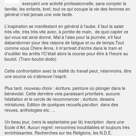
exerçaint une activité professionnelle, sans compter la
famille, les enfants, bref, tout ce qui occupe la vie des femmes en
général n'est jamais une voie facile.
L'inspiration se manifestant en général à l'aube. il faut la saisir
très vite, très très vite avec, à portée de main, de quoi capter ce
qui vous est ainsi donné. Mal à l'aise pour la journée, s'il faut
dabandonner pour des raisons de fatigue et ou de temps.Tout
comme vous Chère Anne, il m'arrivait d'écrire dans le tram et
d'oublier les arrêts !!C'était alors la course pour être à l'heure au
boulot. (Tram-boulot-dodo)
Cette confrontation avec la réalité du travail peut, néanmoins, être
une source où s'abreuve l'esprit.
Plus tard, nouveau choix : écriture, peinture où plonger dans le
bénévolat. Cette dernière voie.paraissant prioritaire, aucune
hésitation et le cercle de recommencer ; écriture, dessins
miniatures. Edition de quelques recueils,parution dans des
revues, anthologies etc. ...
Un beau jour, (vers la septantaine par là) inscription dans une
Ecole d'Art. Aucun regret: rencontres inoubliables et toujours très
enrichissantes. Recherches sur les Religions, les N.D.E.