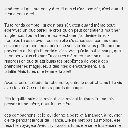
fenêtres, et qui fera bon y être.Et que si c'est pas sûr, c'est quand
même peut être!"
Tu te rends compte, "si c'est pas sûr, c'est quand même peut
être"Avec un truc pareil, je crois qu'on peut continuer à marcher,
longtemps. Tout à l'heure, au téléphone, j'ai deviné ta voix
trembler.Tu as souvent peur qu'elle s'évanouisse, comme dans
ces contes où une fée capricieuse vous prête vous prête un don
provisoire et fragile.Et parfois, c'est vrai qu'elle fout le camp, que
tu ne peux plus chanter.Tu cesses d'être en harmonie! J'ai
l'impression que tu attribuais tes problèmes de voix à des
phénomènes magiques, à des rites d'envoutement, à la
fatalité.Mais tu es une femme fatale!!
Avec ta belle solitude, ta robe noire, entre le deuil et la nuit.Tu vis
avec ta voix.Ce sont des rapports de couple
Elle te quitte puis elle revient, elle revient toujours.Tu me fais
penser à une mère, mais à une mère
des compagnons, celle qui donne à boire et à manger, à l'ouvrier
d'élite pendant le tour de France.Elle ne met pas au monde, elle
reçoit le voyageur.Avec Lily Passion, tu as été cette fois enceinte