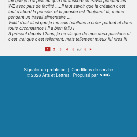
fait que je n'ai plus eu qu'à retranscrire ce travail pendant les
WE avec plus de facilité .....Il faut savoir que la création c'est
tout d'abord la pensée, et la pensée est "toujours" là, même
pendant un travail alimentaire ....
Voilà! c'est ainsi que je me suis habituée à créer partout et dans
toute circonstance ! Il a bien fallu !
A présent depuis 12ans, je ne vis que de mes deux passions et
c'est vrai que c'est tellement, mais tellement mieux !!!! rires !!!
sur
1
2
3
4
5
5
S
ui
v
a
n
t
Signaler un problème
|
Conditions de service
© 2026 Arts et Lettres
Propulsé par