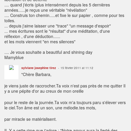
.... quand j'écris (plus intensément depuis les 5 dernières
années......je reçus une véritable "révélation"
.... Construis ton chemin.....et fixe le sur papier , comme pour tes
toiles.
... depuis j'aime laisser une "trace" "un message d'espoir"
... mes écritures sont le "résultat" d'une méditation, d'une
réflexion , d'une déduction......
et les mots viennent "en mes silences"
.... Je vous souhaite a beautiful and shining day
Mamyblue
sylviane josephine tirez
15 février 2011 at 11:12
"Chère Barbara,
je viens juste de raccrocher.Ta voix n'est pas près de me quitter Il
y a une pépite d'or au creux de mon oreille
pour le reste de la journée.Ta voix m'a toujours paru s'élever vers
le ciel.Ton âme est un son, une mélodie.tes mots,
par miracle se matérialisent.
IL Y a cette rime que j'adore : "Notre amour aura la fierté des