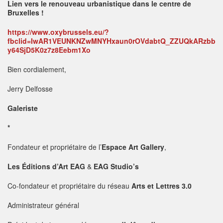
Lien vers le renouveau urbanistique dans le centre de
Bruxelles !
https://www.oxybrussels.eu/?
fbclid=IwAR1VEUNKNZwMNYHxaun0rOVdabtQ_ZZUQkARzbb
y64SjD5K0z7z8Eebm1Xo
Bien cordialement,
Jerry Delfosse
Galeriste
*
Fondateur et propriétaire de l’
Espace Art Gallery
,
Les Éditions d’Art EAG
&
EAG Studio’s
Co-fondateur et propriétaire du réseau
Arts et Lettres 3.0
Administrateur général