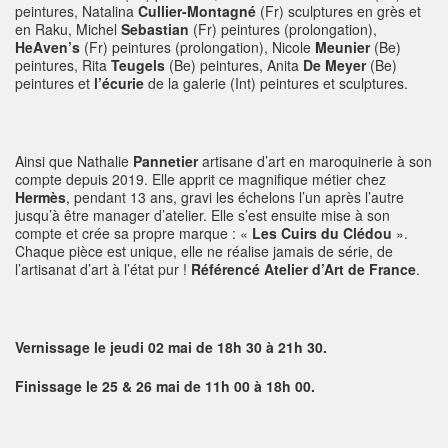
peintures, Natalina
Cullier-Montagné
(Fr) sculptures en grès et
en Raku, Michel
Sebastian
(Fr) peintures (prolongation),
HeAven’s
(Fr) peintures (prolongation), Nicole
Meunier
(Be)
peintures, Rita
Teugels
(Be) peintures, Anita
De Meyer
(Be)
peintures et
l’écurie
de la galerie (Int) peintures et sculptures.
Ainsi que Nathalie
Pannetier
artisane d’art en maroquinerie à son
compte depuis 2019. Elle apprit ce magnifique métier chez
Hermès
, pendant 13 ans, gravi les échelons l’un après l’autre
jusqu’à être manager d’atelier. Elle s’est ensuite mise à son
compte et crée sa propre marque : «
Les Cuirs du Clédou
».
Chaque pièce est unique, elle ne réalise jamais de série, de
l’artisanat d’art à l’état pur !
Référencé
Atelier d’Art de France
.
Vernissage le jeudi 02 mai de 18h 30 à 21h 30.
Finissage le 25 & 26 mai de 11h 00 à 18h 00.