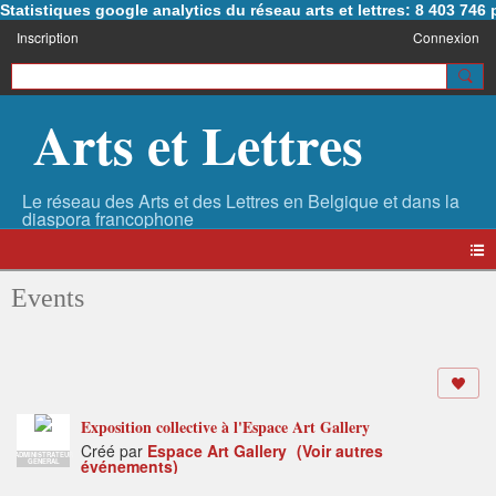
Statistiques google analytics du réseau arts et lettres: 8 403 74
Inscription
Connexion
Arts et Lettres
Events
Exposition collective à l'Espace Art Gallery
Créé par
Espace Art Gallery
(Voir autres
ADMINISTRATEUR
événements)
GENERAL