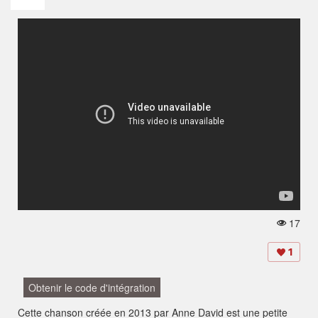
17
V
u
e
1
s:
Obtenir le code d'intégration
Cette chanson créée en 2013 par Anne David est une petite