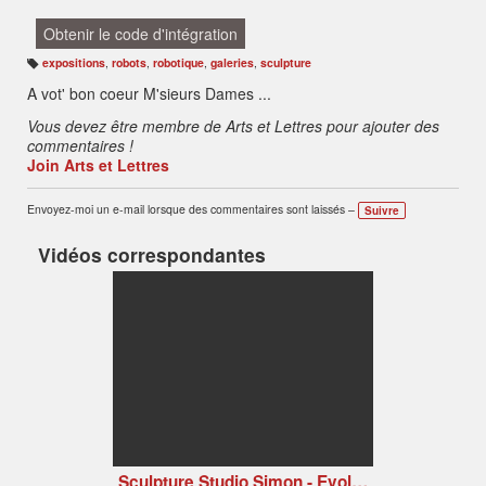
Obtenir le code d'intégration
expositions
,
robots
,
robotique
,
galeries
,
sculpture
B
ali
A vot' bon coeur M'sieurs Dames ...
s
e
s
Vous devez être membre de Arts et Lettres pour ajouter des
:
commentaires !
Join Arts et Lettres
Envoyez-moi un e-mail lorsque des commentaires sont laissés –
Suivre
Vidéos correspondantes
Sculpture Studio Simon - Evolution