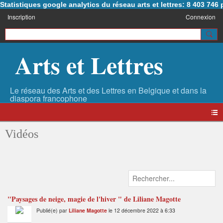
Statistiques google analytics du réseau arts et lettres: 8 403 74
Inscription
Connexion
Arts et Lettres
Vidéos
"Paysages de neige, magie de l'hiver " de Liliane Magotte
Publié(e) par
Liliane Magotte
le 12 décembre 2022 à 6:33