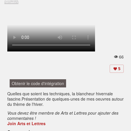
ADMINISTRATEUR
PARTENARIATS
66
V
u
e
5
s:
Obtenir le code d'intégration
Quelles que soient les techniques, la blancheur hivernale
fascine.Présentation de quelques-unes de mes oeuvres autour
du thème de l'hiver.
Vous devez être membre de Arts et Lettres pour ajouter des
commentaires !
Join Arts et Lettres