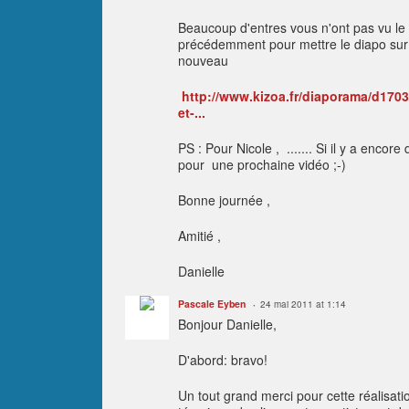
Beaucoup d'entres vous n'ont pas vu le 
précédemment pour mettre le diapo sur vo
nouveau
http://www.kizoa.fr/diaporama/d1703
et-...
PS : Pour Nicole , ....... Si il y a enco
pour une prochaine vidéo ;-)
Bonne journée ,
Amitié ,
Danielle
Pascale Eyben
24 mai 2011 at 1:14
Bonjour Danielle,
D'abord: bravo!
Un tout grand merci pour cette réalisati