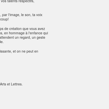
 vos talents respectifs,
ar l'image, le son, ta voix
ucoup!
mps de création que vous avez
tous, en hommage à l'enfance qui
attendent un regard, un geste
de.
sissante, et on ne peut en
Arts et Lettres.