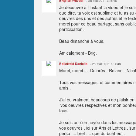
Brigitte Pruvost
28 mai 2011 at 5:46
Je découvre à l'instant la vidéo et je su
que dire, ta voix est sublime et tu as su 
oeuvres des uns et des autres et le tex
merci pour ce beau partage, sans oublie
participation.
Beau dimanche à vous.
Amicalement - Brig.
Bellefroid Danielle
24 mai 2011 at 1:38
Merci, merci .... Dolorès - Roland - Nico
Tous vos messages et commentaires me
amis .
J'ai eu vraiment beaucoup de plaisir en 
vos oeuvres respectives et mon bonheur
tous .
Je suis un rien noyée dans les message
vos oeuvres , ici sur Arts et Lettres , 
perso ... bref .... que du bonheur .