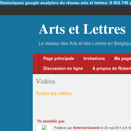
Statistiques google analytics du réseau arts et lettres: 8 403 74
Arts et Lettres
Page principale
Invitations
Ma pag
Discussion en ligne
A propos de Robert
Vidéos
Toutes les vidéos
Ne moublie pas
Publié(e) par
Bellefroid Danielle
le 22 mai 2011 à 9:1