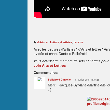
d'Arts
,
et
,
Lettres
,
d'artistes
,
oeuvres
B
ali
Avec les oeuvres d'artistes " d'Arts et lettres" A
s
e
- vidéo et chant Danielle Bellefroid
s
:
Vous devez être membre de Arts et Lettres pour 
Join Arts et Lettres
Commentaires
Bellefroid Danielle
11 juillet 2011 at 8:25
Merci , Jacques-Sylviane-Martine-Melloul
;-)