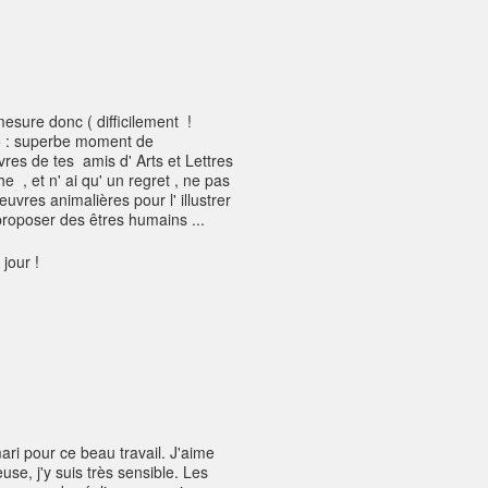
 mesure donc ( difficilement !
déo : superbe moment de
es de tes amis d' Arts et Lettres
e , et n' ai qu' un regret , ne pas
uvres animalières pour l' illustrer
e proposer des êtres humains ...
jour !
ari pour ce beau travail. J'aime
use, j'y suis très sensible. Les