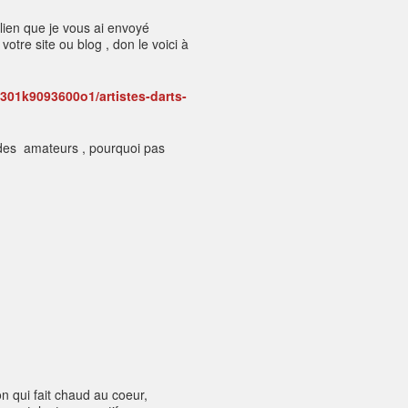
lien que je vous ai envoyé
tre site ou blog , don le voici à
301k9093600o1/artistes-darts-
re des amateurs , pourquoi pas
on qui fait chaud au coeur,