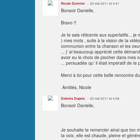
Nicole Duvivier
23 mai 2011 at 4:41
Bonsoir Danielle,
Bravo !!
Je te sais réticente aux superlatifs... je
) mes mots , suite à la vision de ta vi
communion entre ta chanson et les oeuvr
... j' ai beaucoup apprécié cette démarch
avoir eu le choix de piocher dans mes oe
... persuadée qu' il était impératif de t
Merci à toi pour cette belle rencontre du 
Amitiés, Nicole
Dolorès Dupaix
23 mai 2011 at 4:06
Bonsoir Danielle,
Je souhaite te remercier ainsi que ton m
ta voix, elle est chaude, pleine et génére