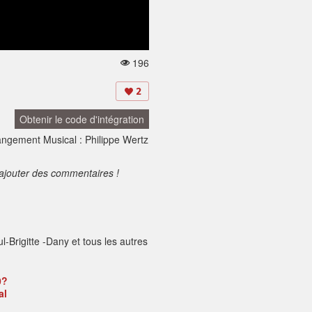
196
V
u
e
2
s:
Obtenir le code d'intégration
rrangement Musical : Philippe Wertz
ajouter des commentaires !
-Brigitte -Dany et tous les autres