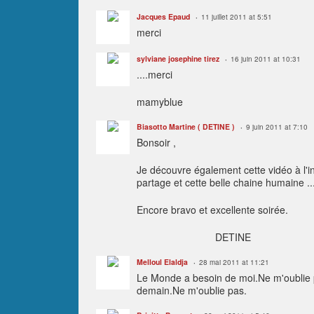
Jacques Epaud
11 juillet 2011 at 5:51
merci
sylviane josephine tirez
16 juin 2011 at 10:31
....merci
mamyblue
Biasotto Martine ( DETINE )
9 juin 2011 at 7:10
Bonsoir ,
Je découvre également cette vidéo à l'i
partage et cette belle chaine humaine ..
Encore bravo et excellente soirée.
DETINE
Melloul Elaldja
28 mai 2011 at 11:21
Le Monde a besoin de moi.Ne m'oublie 
demain.Ne m'oublie pas.