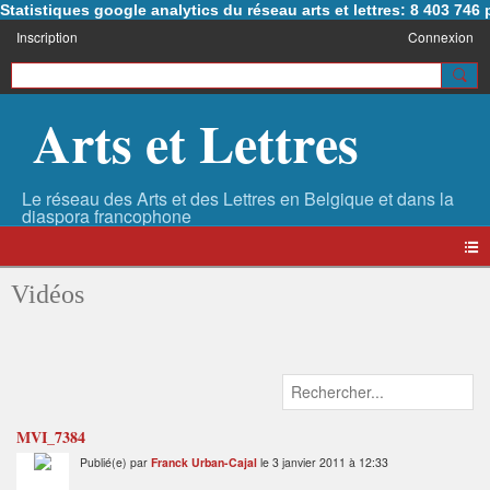
Statistiques google analytics du réseau arts et lettres: 8 403 74
Inscription
Connexion
Arts et Lettres
Vidéos
MVI_7384
Publié(e) par
Franck Urban-Cajal
le 3 janvier 2011 à 12:33