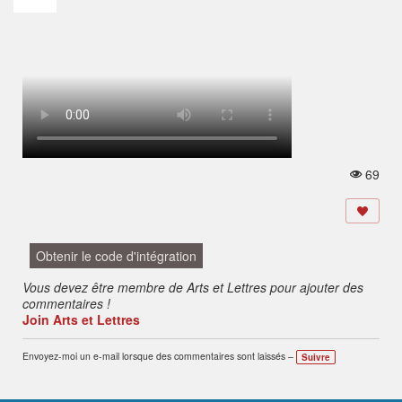
69
V
u
e
s:
Obtenir le code d'intégration
Vous devez être membre de Arts et Lettres pour ajouter des
commentaires !
Join Arts et Lettres
Envoyez-moi un e-mail lorsque des commentaires sont laissés –
Suivre