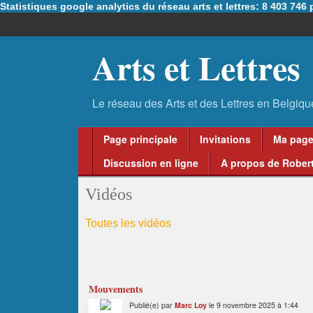
Statistiques google analytics du réseau arts et lettres: 8 403 74
Arts et Lettres
Page principale
Invitations
Ma pag
Discussion en ligne
A propos de Robert
Vidéos
Toutes les vidéos
Mouvements
Publié(e) par
Marc Loy
le 9 novembre 2025 à 1:44