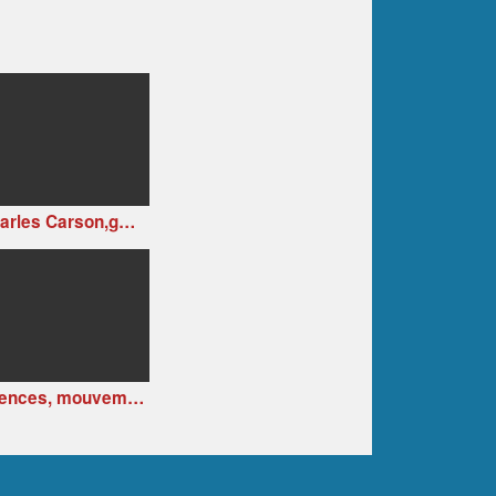
Charles Carson,gmba. Art Contemporain - Les experts - Artiste du Québec
Silences, mouvements et lumières, sur des oeuvres de Xica Bon de Sousa Pernes