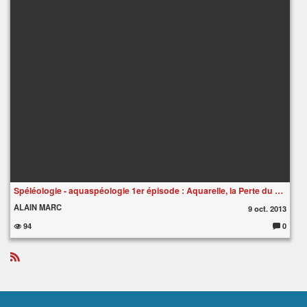
Spéléologie - aquaspéologie 1er épisode : Aquarelle, la Perte du Bonheur
ALAIN MARC
9 oct. 2013
94
0
C
o
m
m
e
R
nt
S
ai
S
re
s
: