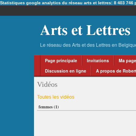
Statistiques google analytics du réseau arts et lettres: 8 403 74
Arts et Lettres
Page principale
Invitations
Ma pag
Discussion en ligne
A propos de Robert
Vidéos
Toutes les vidéos
femmes (1)