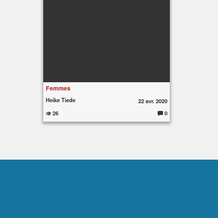
Femmes
Heike Tiede
22 avr. 2020
26
0
C
o
m
m
e
nt
ai
re
s
: