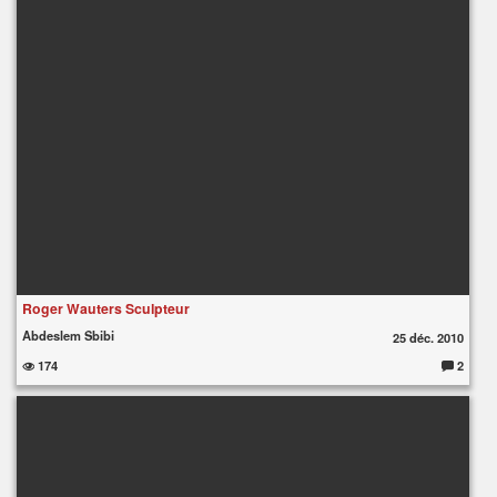
Roger Wauters Sculpteur
Abdeslem Sbibi
25 déc. 2010
174
2
C
o
m
m
e
nt
ai
re
s
: