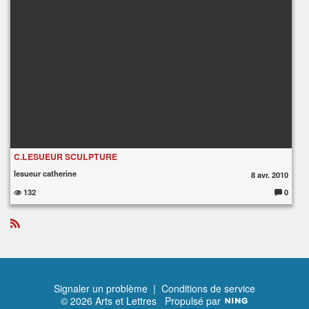
C.LESUEUR SCULPTURE
lesueur catherine
8 avr. 2010
132
0
C
o
m
m
e
R
nt
S
ai
S
re
s
:
Signaler un problème
|
Conditions de service
© 2026 Arts et Lettres
Propulsé par