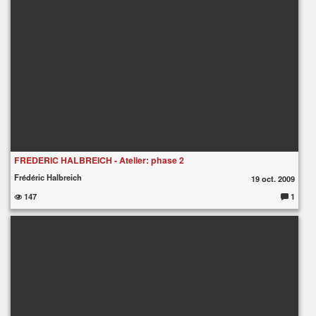
FREDERIC HALBREICH - Atelier: phase 2
Frédéric Halbreich
19 oct. 2009
147
1
C
o
m
m
e
nt
ai
re
s
: