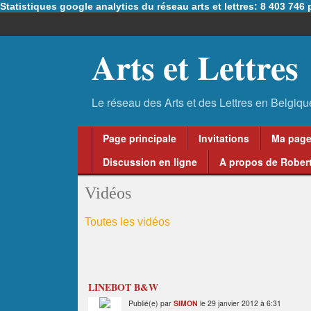
Statistiques google analytics du réseau arts et lettres: 8 403 74
Arts et Lettres
Page principale
Invitations
Ma pag
Discussion en ligne
A propos de Robert
Vidéos
Toutes les vidéos
LINEBOT B&W
Publié(e) par
SIMON
le 29 janvier 2012 à 6:31