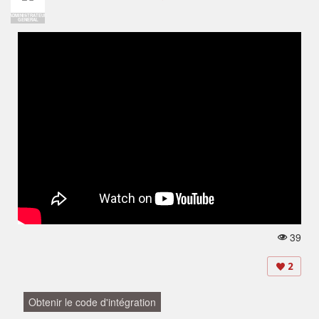
ADMINISTRATEUR
GENERAL
39
V
u
e
2
s:
Obtenir le code d'intégration