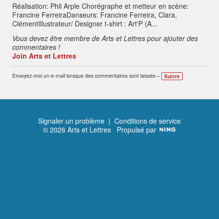
ali
Réalisation: Phil Arple Chorégraphe et metteur en scène:
s
e
Francine FerreiraDanseurs: Francine Ferreira, Clara,
s
:
ClémentIllustrateur/ Designer t-shirt : Art'P (A...
Vous devez être membre de Arts et Lettres pour ajouter des
commentaires !
Join Arts et Lettres
Envoyez-moi un e-mail lorsque des commentaires sont laissés –
Suivre
Signaler un problème
|
Conditions de service
© 2026 Arts et Lettres
Propulsé par