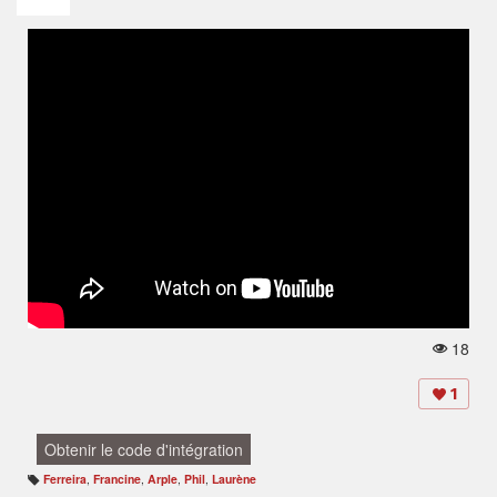
18
V
u
e
1
s:
Obtenir le code d'intégration
Ferreira
,
Francine
,
Arple
,
Phil
,
Laurène
B