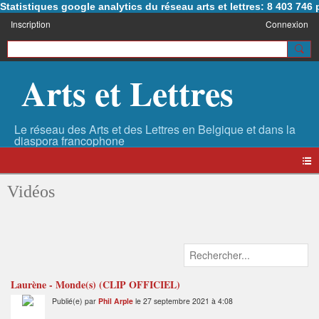
Statistiques google analytics du réseau arts et lettres: 8 403 74
Inscription
Connexion
Arts et Lettres
Vidéos
Laurène - Monde(s) (CLIP OFFICIEL)
Publié(e) par
Phil Arple
le 27 septembre 2021 à 4:08