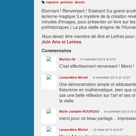
rupestre
,
peinture
,
dessin
B
ali
Etonnant ! Renversant ! Eclairant !Le grand ancê
s
e
lanterne magique !Le mystère de la création révé
s
:
minutes d'images, pour présenter un livre sur les
préhistoriques ( La plus vieille énigme de l'Human
Vous devez être membre de Arts et Lettres pour 
Join Arts et Lettres
Commentaires
Marilyn Gè
9 novembre 2013 at 9:57
C'est effectivement renversant ! Merci !
Lansardière Michel
8 novembre 2013 at 10:57
Une démonstration simple et séduisant
théorème en mathématique, bien que con
cas une belle réflexion sur l'art et ses
la visite.
Marie-Josèphe BOURGAU
8 novembre 2013 at 9
merci pour ce beau partage... impressi
Lansardière Michel
13 mars 2013 at 6:57