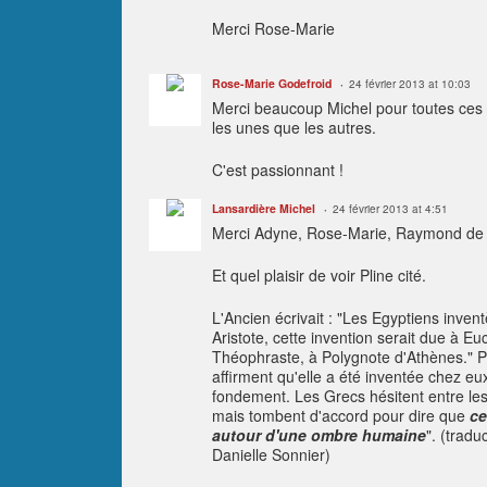
Merci Rose-Marie
Rose-Marie Godefroid
24 février 2013 at 10:03
Merci beaucoup Michel pour toutes ces 
les unes que les autres.
C'est passionnant !
Lansardière Michel
24 février 2013 at 4:51
Merci Adyne, Rose-Marie, Raymond de su
Et quel plaisir de voir Pline cité.
L'Ancien écrivait : "Les Egyptiens inven
Aristote, cette invention serait due à Eu
Théophraste, à Polygnote d'Athènes." Pl
affirment qu'elle a été inventée chez e
fondement. Les Grecs hésitent entre les
mais tombent d'accord pour dire que
ce
autour d'une ombre humaine
". (tradu
Danielle Sonnier)