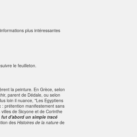
informations plus intéressantes
ivre le feuilleton.
tèrent la peinture. En Grèce, selon
chir, parent de Dédale, ou selon
us loin il nuance, "Les Egyptiens
ux : prétention manifestement sans
 villes de Sicyone et de Corinthe
 fut d'abord un simple tracé
ction des
Histoires de la nature
de