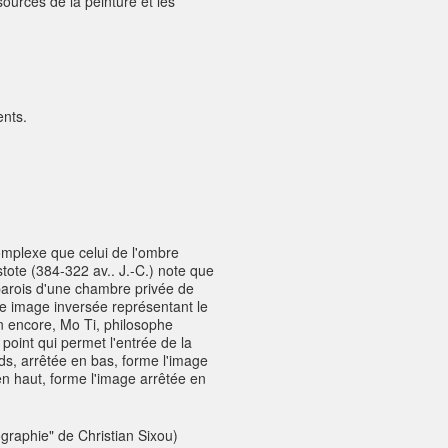
ources de la peinture et les
ents.
omplexe que celui de l'ombre
stote (384-322 av.. J.-C.) note que
s parois d'une chambre privée de
ne image inversée représentant le
oin encore, Mo Ti, philosophe
 point qui permet l'entrée de la
ds, arrêtée en bas, forme l'image
 en haut, forme l'image arrêtée en
graphie" de Christian Sixou)