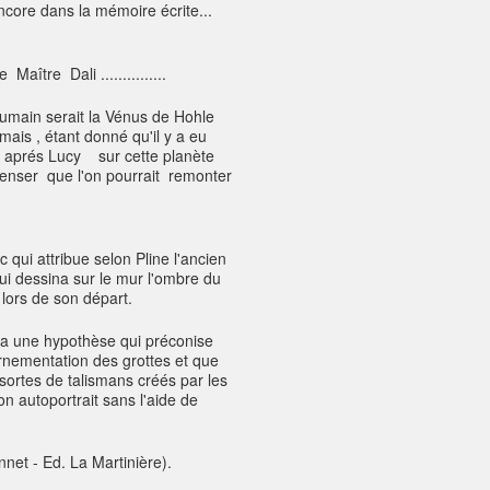
core dans la mémoire écrite...
 Maître Dali ...............
 humain serait la Vénus de Hohle
is , étant donné qu'il y a eu
s aprés Lucy sur cette planète
penser que l'on pourrait remonter
qui attribue selon Pline l'ancien
 qui dessina sur le mur l'ombre du
t lors de son départ.
y a une hypothèse qui préconise
rnementation des grottes et que
sortes de talismans créés par les
 autoportrait sans l'aide de
net - Ed. La Martinière).