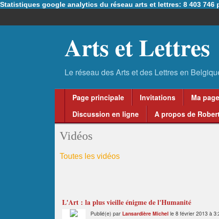
Statistiques google analytics du réseau arts et lettres: 8 403 74
Arts et Lettres
Page principale
Invitations
Ma pag
Discussion en ligne
A propos de Robert
Vidéos
Toutes les vidéos
L'Art : la plus vieille énigme de l'Humanité
Publié(e) par
Lansardière Michel
le 8 février 2013 à 3