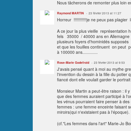
Nous tâcherons de remonter plus loin en
Raymond MARTIN
23 février 2013 at 11:27
Horreur !!!!!!!!!!!je ne peux pas plagier le
A ce jour la plus vieille représentation
fels 35000 / 40000 ans en Allemagne ma
plusieurs foyers d'hominidés supposé
et que les fouilles continuent on peut 
à 100000 ans.............
Rose-Marie Godefroid
23 février 2013 at 9:53
J'avais pensé quant à moi au mythe grec 
l'invention du dessin à la fille du potier
fiancé dont elle voulait garder le portrai
Monsieur Martin a peut-être raison : il 
que des femmes auraient participé à l'o
les vénus pourraient faire penser à des 
femmes : une femme enceinte faisant son
miroirs(qui n'existaient pas à l'époque).
(cf."Les femmes dans l'art" Marie-Jo Bon