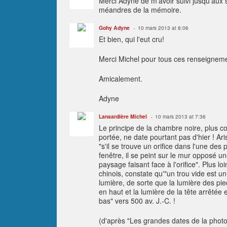
Merci Adyne de m'avoir suivi jusqu'aux s
méandres de la mémoire.
Gohy Adyne
10 mars 2013 at 8:06
Et bien, qui l'eut cru!
Merci Michel pour tous ces renseignem
Amicalement.
Adyne
Lansardière Michel
10 mars 2013 at 7:36
Le principe de la chambre noire, plus c
portée, ne date pourtant pas d'hier ! Ari
"s'il se trouve un orifice dans l'une de
fenêtre, il se peint sur le mur opposé u
paysage faisant face à l'orifice". Plus l
chinois, constate qu'"un trou vide est un
lumière, de sorte que la lumière des pie
en haut et la lumière de la tête arrêtée
bas" vers 500 av. J.-C. !
(d'après "Les grandes dates de la photo