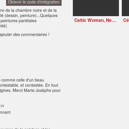
Obtenir le code d'intégration
tre de la chambre noire et de la
lé (dessin, peinture)...Quelques
Celtic Woman, New Journey Live at Slane Castle, Ireland (2006)
 peintures pariétales
ité)
ajouter des commentaires !
e comme celle d'un beau
testable, et contestée. En tout
 origines. Merci Marie-Josèphe pour
:28
onnant