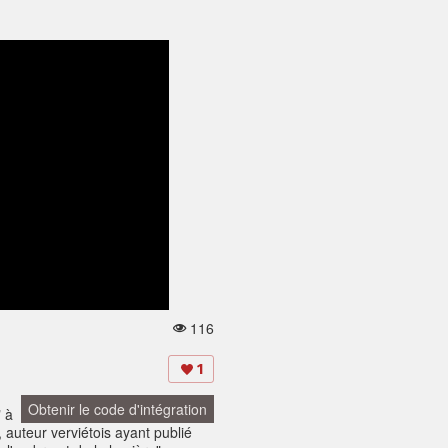
116
V
u
e
1
s:
Obtenir le code d'intégration
" à
 auteur verviétois ayant publié