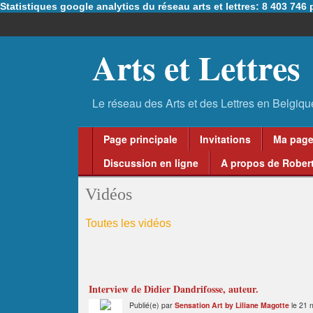
Statistiques google analytics du réseau arts et lettres: 8 403 74
Arts et Lettres
Page principale
Invitations
Ma pag
Discussion en ligne
A propos de Robert
Vidéos
Toutes les vidéos
Interview de Didier Dandrifosse, auteur.
Publié(e) par
Sensation Art by Liliane Magotte
le 21 