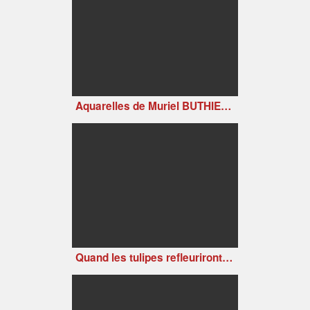
Aquarelles de Muriel BUTHIER-CHARTRAIN
Quand les tulipes refleuriront (Tulips Shall Grow, 1942)