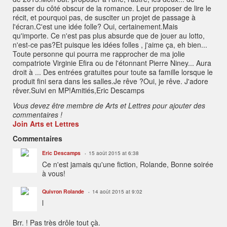
passer du côté obscur de la romance. Leur proposer de lire le
récit, et pourquoi pas, de susciter un projet de passage à
l'écran.C'est une idée folle? Oui, certainement.Mais
qu'importe. Ce n'est pas plus absurde que de jouer au lotto,
n'est-ce pas?Et puisque les idées folles , j'aime ça, eh bien...
Toute personne qui pourra me rapprocher de ma jolie
compatriote Virginie Efira ou de l'étonnant Pierre Niney... Aura
droit à ... Des entrées gratuites pour toute sa famille lorsque le
produit fini sera dans les salles.Je rêve ?Oui, je rêve. J'adore
rêver.Suivi en MP!Amitiés,Eric Descamps
Vous devez être membre de Arts et Lettres pour ajouter des
commentaires !
Join Arts et Lettres
Commentaires
Eric Descamps
15 août 2015 at 6:38
Ce n'est jamais qu'une fiction, Rolande, Bonne soirée
à vous!
Quivron Rolande
14 août 2015 at 9:02
l
Brr. ! Pas très drôle tout çà.