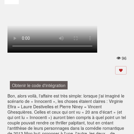
96
V
u
e
s:
Obtenir le code d'intégration
Bon, alors voilà, l'affaire est très simple: lorsque j'ai imaginé le
scénario de « Innocenti », les choses étaient claires : Virginie
Efira = Laure Destivelles et Pierre Niney = Vincent
Ghesquières. Celles et ceux qui ont vu « 20 ans d'écart » (et
qui ont lu « Innocenti ») auront bien compris à quel point un tel
couple pouvait rendre ce thriller palpitant, tout en créant
l'antithèse de leurs personnages dans la comédie romantique
de 2013.Mon but: proposer à l'une, l'autre, les deux... de