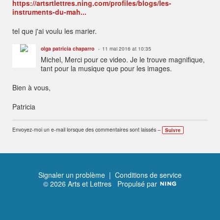
https://artsrtlettres.ning.com/profiles/blogs/les-
instruments-du-mah...
tel que j'ai voulu les marier.
olga patricia chaparro
11 mai 2016 at 10:35
Michel, Merci pour ce video. Je le trouve magnifique,
tant pour la musique que pour les images.
Bien à vous,
Patricia
Envoyez-moi un e-mail lorsque des commentaires sont laissés –
Suivre
Signaler un problème
|
Conditions de service
© 2026 Arts et Lettres
Propulsé par