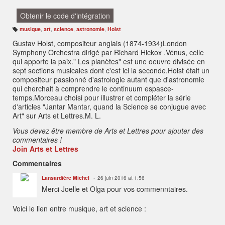
Obtenir le code d'intégration
musique
,
art
,
science
,
astronomie
,
Holst
B
ali
Gustav Holst, compositeur anglais (1874-1934)London
s
e
Symphony Orchestra dirigé par Richard Hickox .Vénus, celle
s
:
qui apporte la paix." Les planètes" est une oeuvre divisée en
sept sections musicales dont c'est ici la seconde.Holst était un
compositeur passionné d'astrologie autant que d'astronomie
qui cherchait à comprendre le continuum espasce-
temps.Morceau choisi pour illustrer et compléter la série
d'articles "Jantar Mantar, quand la Science se conjugue avec
Art" sur Arts et Lettres.M. L.
Vous devez être membre de Arts et Lettres pour ajouter des
commentaires !
Join Arts et Lettres
Commentaires
Lansardière Michel
26 juin 2016 at 1:56
Merci Joelle et Olga pour vos commenntaires.
Voici le lien entre musique, art et science :