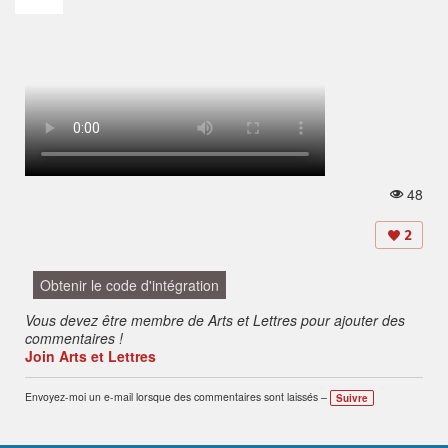
48
V
u
e
2
s:
Obtenir le code d'intégration
Vous devez être membre de Arts et Lettres pour ajouter des
commentaires !
Join Arts et Lettres
Envoyez-moi un e-mail lorsque des commentaires sont laissés –
Suivre