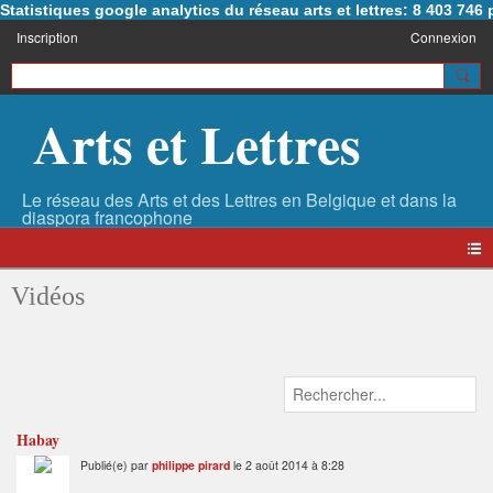
Statistiques google analytics du réseau arts et lettres: 8 403 74
Inscription
Connexion
Arts et Lettres
Vidéos
Habay
Publié(e) par
philippe pirard
le 2 août 2014 à 8:28