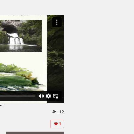
112
V
u
e
1
s: