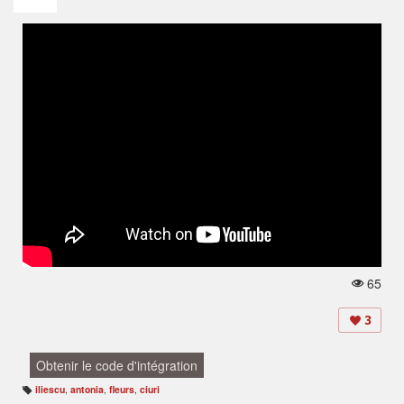
65
V
u
e
3
s:
Obtenir le code d'intégration
iliescu
,
antonia
,
fleurs
,
ciuri
B