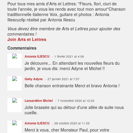
ali
Pour tous mes amis d'Arts et Lettres: "Fleurs, flori, ciuri de
s
e
toute l'année, je vous les rends avec tout mon amour"Chanson
s
:
traditionnelle italienne Voix, guitare et photos : Antonia
Iliescuclip réalisé par Antonia Iliescu
Vous devez être membre de Arts et Lettres pour ajouter des
commentaires !
Join Arts et Lettres
Commentaires
Antonia ILIESCU
1 février 2021 at 4:06
Je découvre... En attendant les nouvelles fleurs du
jardin, je vous dis: merci Adyne et Michel !!
Gohy Adyne
27 janvier 2021 at 7:57
Belle chanson entrainante Merci et bravo Antonia !
Lansardière Michel
7 novembre 2020 at 12:20
Jolie brassée qui au détour d'une allée de suite nous
cueille.
Antonia ILIESCU
28 octobre 2020 at 11:05
Merci à vous, cher Monsieur Paul, pour votre