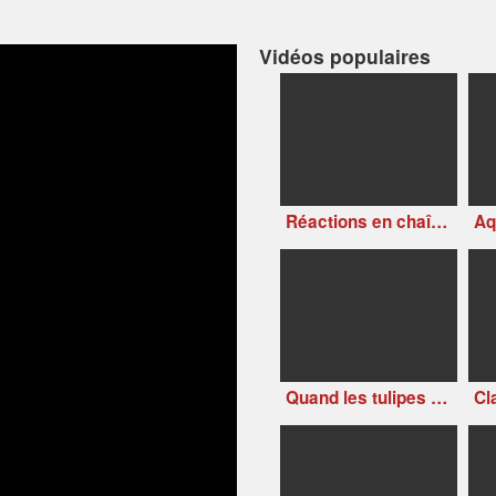
Vidéos populaires
Réactions en chaînes des petits artistes déchaînés (version 2)
Quand les tulipes refleuriront (Tulips Shall Grow, 1942)
Cl