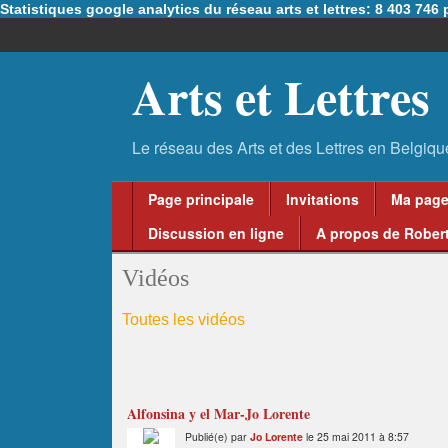
Statistiques google analytics du réseau arts et lettres: 8 403 74
Arts et Lettres
Page principale
Invitations
Ma pag
Discussion en ligne
A propos de Robert
Vidéos
Toutes les vidéos
Alfonsina y el Mar-Jo Lorente
Publié(e) par
Jo Lorente
le 25 mai 2011 à 8:57