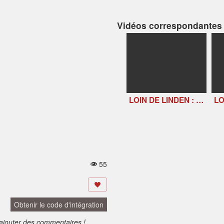
Vidéos correspondantes
LOIN DE LINDEN : Veronika Mabardi / Giuseppe Lonobile
55
V
u
e
s:
Obtenir le code d'intégration
ajouter des commentaires !