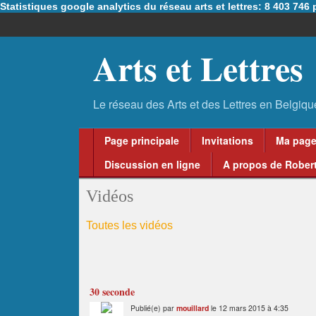
Statistiques google analytics du réseau arts et lettres: 8 403 74
Arts et Lettres
Page principale
Invitations
Ma pag
Discussion en ligne
A propos de Robert
Vidéos
Toutes les vidéos
30 seconde
Publié(e) par
mouillard
le 12 mars 2015 à 4:35