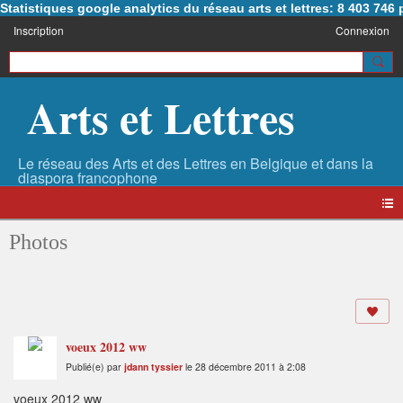
Statistiques google analytics du réseau arts et lettres: 8 403 74
Inscription
Connexion
Arts et Lettres
Photos
voeux 2012 ww
Publié(e) par
jdann tyssier
le 28 décembre 2011 à 2:08
voeux 2012 ww