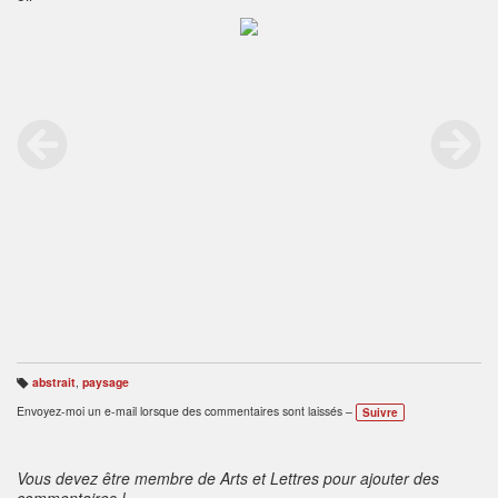
abstrait
,
paysage
B
ali
Envoyez-moi un e-mail lorsque des commentaires sont laissés –
Suivre
s
e
s
:
Vous devez être membre de Arts et Lettres pour ajouter des
commentaires !