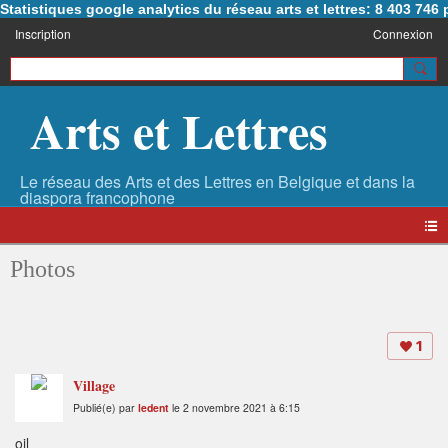
Statistiques google analytics du réseau arts et lettres: 8 403 74
Inscription
Connexion
Arts et Lettres
Photos
1
Village
Publié(e) par
ledent
le 2 novembre 2021 à 6:15
oil