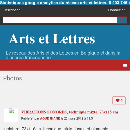
Statistiques google analytics du réseau arts et lettres: 8 403 74
Inscription
Connexion
Arts et Lettres
Photos
1
VIBRATIONS SONORES, technique mixte, 73x115 cm
Publié(e) par
AOUDJHANE
le 23 mars 2012 à 11:54
peinture, 73x116cm, technique mixte, fusain et pigments