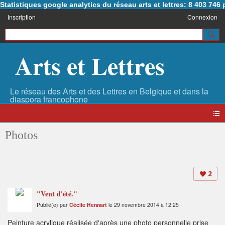
Statistiques google analytics du réseau arts et lettres: 8 403 74
Inscription
Connexion
Arts et Lettres
Photos
2
"Vent d'été."
Publié(e) par
Cécile Hennart
le 29 novembre 2014 à 12:25
Peinture acrylique réalisée d'après une photo personnelle prise