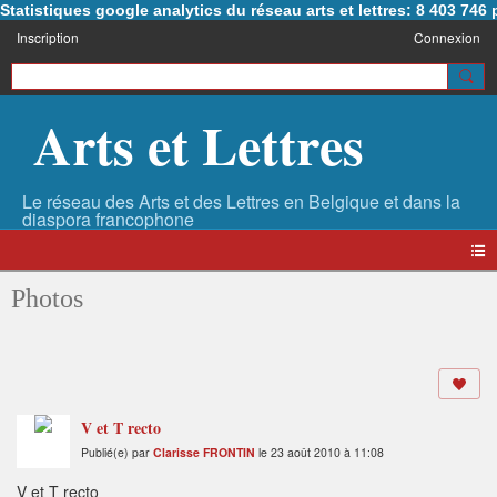
Statistiques google analytics du réseau arts et lettres: 8 403 74
Inscription
Connexion
Arts et Lettres
Photos
V et T recto
Publié(e) par
Clarisse FRONTIN
le 23 août 2010 à 11:08
V et T recto