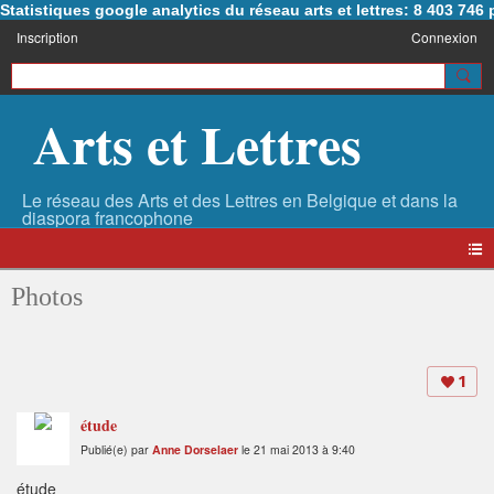
Statistiques google analytics du réseau arts et lettres: 8 403 74
Inscription
Connexion
Arts et Lettres
Photos
1
étude
Publié(e) par
Anne Dorselaer
le 21 mai 2013 à 9:40
étude