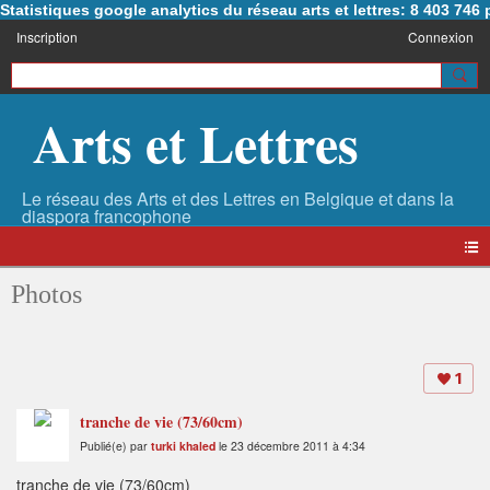
Statistiques google analytics du réseau arts et lettres: 8 403 74
Inscription
Connexion
Arts et Lettres
Photos
1
tranche de vie (73/60cm)
Publié(e) par
turki khaled
le 23 décembre 2011 à 4:34
tranche de vie (73/60cm)