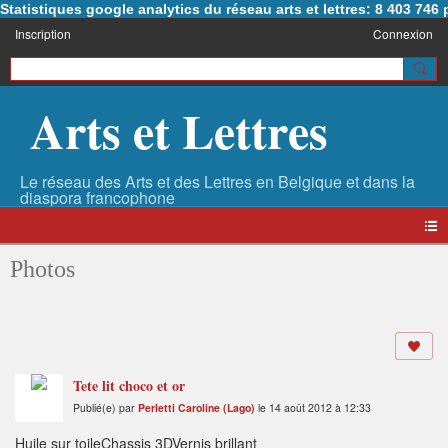
Statistiques google analytics du réseau arts et lettres: 8 403 74
Inscription
Connexion
Arts et Lettres
Photos
Tete lit choco et or
Publié(e) par
Perletti Caroline (Lago)
le 14 août 2012 à 12:33
Huile sur toileChassis 3DVernis brillant