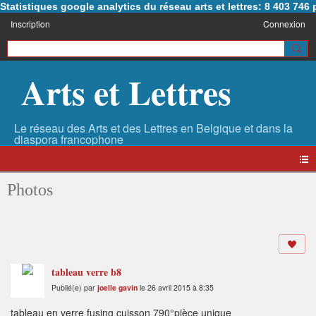
Statistiques google analytics du réseau arts et lettres: 8 403 74
Inscription
Connexion
Arts et Lettres
Photos
tableau verre b8
Publié(e) par
joelle gavin
le 26 avril 2015 à 8:35
tableau en verre fusing cuisson 790°pièce unique