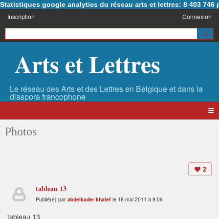
Statistiques google analytics du réseau arts et lettres: 8 403 74
Inscription
Connexion
Arts et Lettres
Photos
2
tableau 13
Publié(e) par
abdelkader khalef
le 18 mai 2011 à 9:06
tableau 13