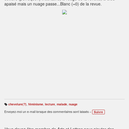
apaisé mais un nuage passe...Blanc (=0) de la revue.
chevelure(?)
,
féminisme
,
lecture
,
malade
,
nuage
B
ali
Envoyez-moi un e-mail lorsque des commentaires sont laissés –
Suivre
s
e
s
:
Vous devez être membre de Arts et Lettres pour ajouter des