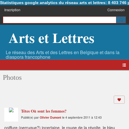
Statistiques google analytics du réseau arts et lettres: 8 403 74
Inscription
Connexion
Arts et Lettres
Photos
Têtes Où sont les femmes?
Publié(e) par
Olivier Dumont
le 4 septembre 2011 à 12:43
coiffure (perruque?) incertaine, le rouge de la révolte, le bleu