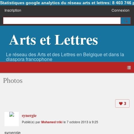
Statistiques google analytics du réseau arts et lettres: 8 403 74
Inscription
Connexion
Arts et Lettres
Photos
3
synergie
Publié(e) par
Mohamed triki
le 7 octobre 2013 à 9:25
synergie