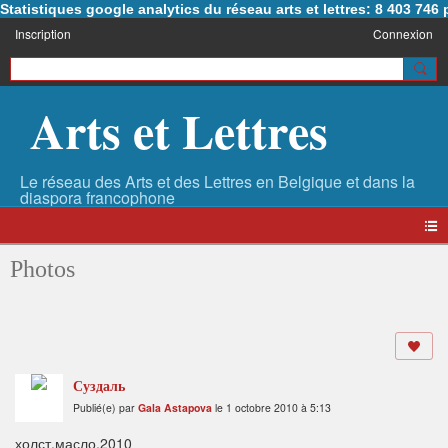
Statistiques google analytics du réseau arts et lettres: 8 403 74
Inscription
Connexion
Arts et Lettres
Photos
Суздаль
Publié(e) par
Gala Astapova
le 1 octobre 2010 à 5:13
холст,масло,2010