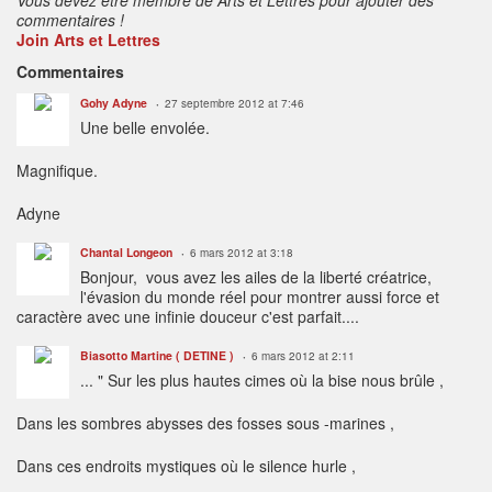
commentaires !
Join Arts et Lettres
Commentaires
Gohy Adyne
27 septembre 2012 at 7:46
Une belle envolée.
Magnifique.
Adyne
Chantal Longeon
6 mars 2012 at 3:18
Bonjour, vous avez les ailes de la liberté créatrice,
l'évasion du monde réel pour montrer aussi force et
caractère avec une infinie douceur c'est parfait....
Biasotto Martine ( DETINE )
6 mars 2012 at 2:11
... " Sur les plus hautes cimes où la bise nous brûle ,
Dans les sombres abysses des fosses sous -marines ,
Dans ces endroits mystiques où le silence hurle ,