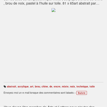
, brou de noix, pastel à l'huile sur toile. 81 x 65art abstrait par
Detine Artiste Peintre Toulouse
abstrait
,
acrylique
,
art
,
brou
,
chine
,
de
,
encre
,
mixte
,
noix
,
technique
,
toile
B
ali
Envoyez-moi un e-mail lorsque des commentaires sont laissés –
Suivre
s
e
s
:
Vous devez être membre de Arts et Lettres pour ajouter des