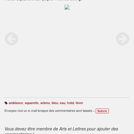
ambiance
,
aquarelle
,
arbres
,
bleu
,
eau
,
froid
,
hiver
B
ali
Envoyez-moi un e-mail lorsque des commentaires sont laissés –
Suivre
s
e
s
:
Vous devez être membre de Arts et Lettres pour ajouter des
commentaires !