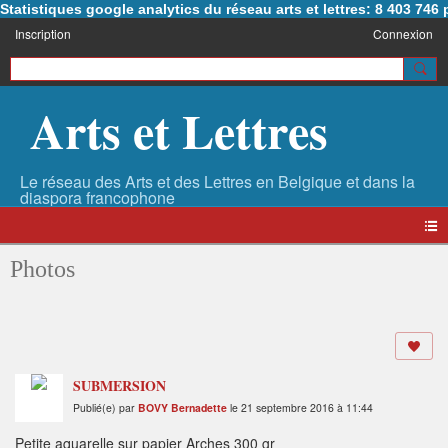
Statistiques google analytics du réseau arts et lettres: 8 403 74
Inscription
Connexion
Arts et Lettres
Photos
SUBMERSION
Publié(e) par
BOVY Bernadette
le 21 septembre 2016 à 11:44
Petite aquarelle sur papier Arches 300 gr