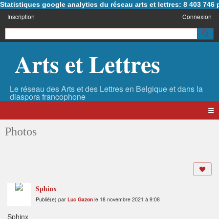
Statistiques google analytics du réseau arts et lettres: 8 403 74
Inscription
Connexion
Arts et Lettres
Photos
Sphinx
Publié(e) par
Luc Gazon
le 18 novembre 2021 à 9:08
Sphinx