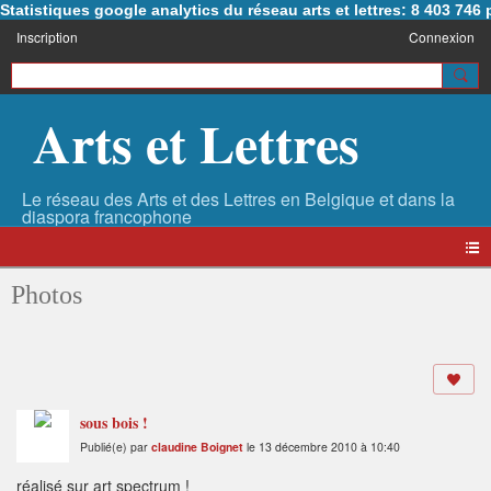
Statistiques google analytics du réseau arts et lettres: 8 403 74
Inscription
Connexion
Arts et Lettres
Photos
sous bois !
Publié(e) par
claudine Boignet
le 13 décembre 2010 à 10:40
réalisé sur art spectrum !