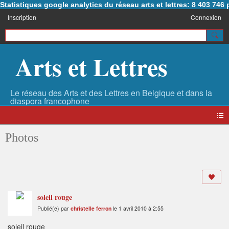
Statistiques google analytics du réseau arts et lettres: 8 403 74
Inscription
Connexion
Arts et Lettres
Photos
soleil rouge
Publié(e) par
christelle ferron
le 1 avril 2010 à 2:55
soleil rouge