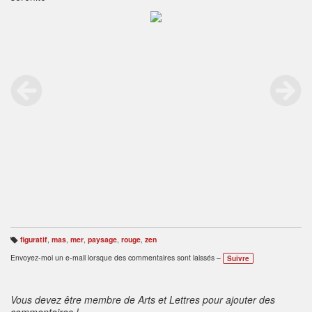
figuratif
,
mas
,
mer
,
paysage
,
rouge
,
zen
B
ali
Envoyez-moi un e-mail lorsque des commentaires sont laissés –
Suivre
s
e
s
:
Vous devez être membre de Arts et Lettres pour ajouter des
commentaires !