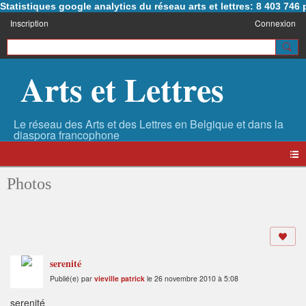
Statistiques google analytics du réseau arts et lettres: 8 403 74
Inscription
Connexion
Arts et Lettres
Photos
serenité
Publié(e) par
vieville patrick
le 26 novembre 2010 à 5:08
serenité