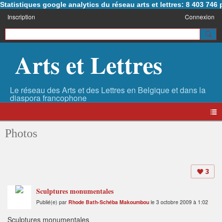
Statistiques google analytics du réseau arts et lettres: 8 403 74
Inscription
Connexion
Arts et Lettres
Photos
3
Sculptures monumentales
Publié(e) par
Rhode Bath-Schéba Makoumbou
le 3 octobre 2009 à 1:02
Sculptures monumentales