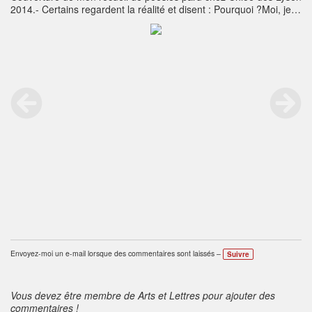
2014.- Certains regardent la réalité et disent : Pourquoi ?Moi, je
rêve de l'impossible et je dis :Pourquoi pas ? -Georges Bernard
ShawCela me correspond tout à fait - Marcelle Pâques
Envoyez-moi un e-mail lorsque des commentaires sont laissés –
Suivre
Vous devez être membre de Arts et Lettres pour ajouter des
commentaires !