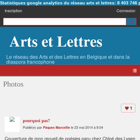
Statistiques google analytics du réseau arts et lettres: 8 403 74
Inscription
Connexion
Arts et Lettres
Photos
1
pourquoi pas?
Publié(e) par
Pâques Marcellle
le 23 mai 2014 à 8:04
Couverture de mon recueil de poésies paru chez Chloé des Lysen