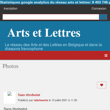
Statistiques google analytics du réseau arts et lettres: 8 403 74
Inscription
Connexion
Arts et Lettres
Photos
Sans titreheént
Publié(e) par
tabchouche
le 10 juillet 2021 à 11:30
Sans titreheént