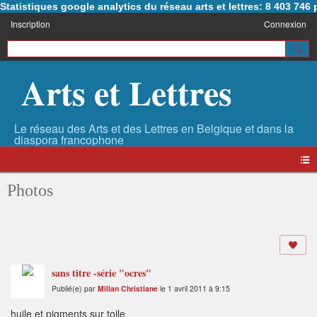
Statistiques google analytics du réseau arts et lettres: 8 403 74
Inscription
Connexion
Arts et Lettres
Photos
sans titre -série "ocres"
Publié(e) par
Millan Christiane
le 1 avril 2011 à 9:15
huile et pigments sur toile