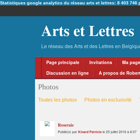
Statistiques google analytics du réseau arts et lettres: 8 403 74
Arts et Lettres
Page principale
Invitations
Ma pag
Discussion en ligne
A propos de Robert
Photos
Toutes les photos
Photos en exclusivité
Roseraie
Publié(e) par
Kinard Patricia
le 25 juillet 2016 à 6:07